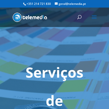
+351 214 721 830
geral@telemedia.pt
Serviços
de