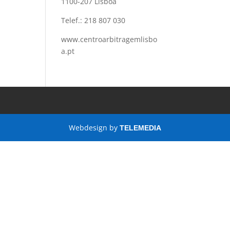
1100-207 Lisboa
Telef.: 218 807 030
www.centroarbitragemlisbo
a.pt
Webdesign by
TELEMEDIA